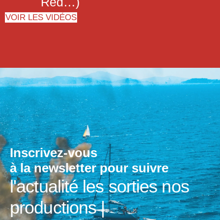
Red…)
VOIR LES VIDÉOS
Inscrivez-vous
à la newsletter pour suivre
l'actualité
les sorties
nos
productions
|