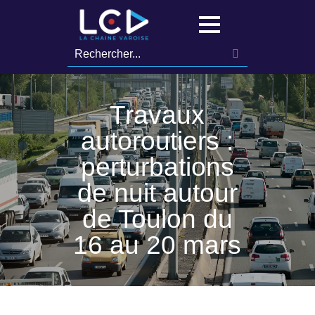
Travaux
autoroutiers :
perturbations
de nuit autour
de Toulon du
16 au 20 mars